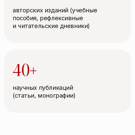
Eсли вам важно внедрять
современные антропопрактики,
развивать soft/self skills и создавать
осмысленные и системные
образовательные программы
Предприниматели
и топ-менеджеры
Eсли вам нужна философская
прошивка для стратегических
решений, работа с ценностями
команды или образовательный
консалтинг для развития
сотрудников
Старшеклассники, студенты