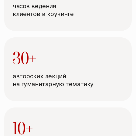
Мое главное преимущество
как развивающего практика
– профессиональная
философская прошивка
мышления.
В партнёрстве со мной вы можете
рассчитывать на системный и глубокий
подход к решению профессиональных
и личных задач.
С кем я работаю
Преподаватели,
менеджеры и лидеры
в образовании, HR и T&D