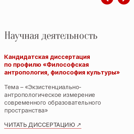
практикум для старшеклассников)
Теория и практика смыслового
чтения в цифровую эпоху
Сумасшедшие в литературе:
авторы, не понятые своей эпохой
Психопатологии персонажей
русской классики
Стоические практики заботы
о себе в непредсказуемом мире
Практикум по
самопрезентации для
старшеклассников
Русское страдание с женским лицом:
как классические литературные
героини проявляются в современных
женщинах
Женские образы в классической русской
литературе: как они на нас повлияли