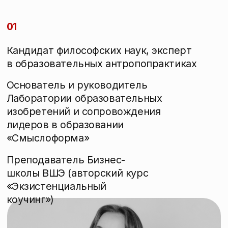
«Экзистенциальный
коучинг»)
02
Номинант премии для Выдающихся
выпускников НИУ ВШЭ в номинации
«Международное лидерство» (2024)
Докладчик Форума молодых учёных
БРИКС в ЮАР в секции «Future
of Education, Mindset & Skillset» (2023)