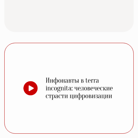
Знакомство с отзывами поможет
вам принять решение
о партнёрстве. По этическим
соображениям в открытом доступе
я публикую отзывы только
по согласованию с моими учениками
и клиентами. Большую часть
корпоративных результатов
я не могу разглашать в связи с NDA.
Познакомиться с остальными
отзывами вы можете в закрытом
телеграм-канале.
ПОСМОТРЕТЬ БОЛЬШЕ ОТЗЫВОВ ↗