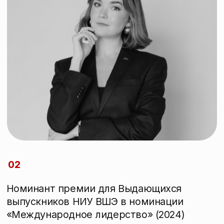
Полуфиналист «Лиги лекторов»
Российского общества «Знание»
(2022)
03
Автор и преподаватель
магистерского курса «Профессии
будущего в образовании»
Автор и ведущая
философского клуба «Концепт»
Создатель рефлексивных дневников
и философских блокнотов
ЧЕЛОВЕКУ
НУЖЕН