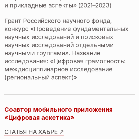
Интервью в День
Интервью в День
поиска смыслов
женщин в науке
Статья «Преподаватель философии
из Челябинска объяснила полезность
стоических практик» ↗
Статья «Интервью во Всемирный
день философии» ↗
Статья «Смыслоформа жизни:
о профессии учителя, поисках
призвания, культе продуктивности
и об отношении к литературе» ↗
Статья «Деньги & Учитель:
кто такой Teacherpreneur» ↗