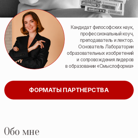
и сопровождения лидеров
в образовании «Смыслоформа»
ФОРМАТЫ ПАРТНЕРСТВА
Обо мне
01
Кандидат философских наук, эксперт
в образовательных антропопрактиках
Основатель и руководитель
Лаборатории образовательных
изобретений и сопровождения
лидеров в образовании
«Смыслоформа»
Преподаватель Бизнес-
школы ВШЭ (авторский курс