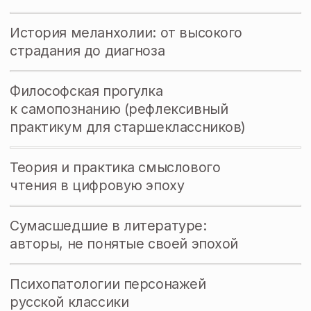
Также вы можете связаться
со мной в соцсетях:
В Телеграм:
@nastya_sensemaker ↗
В VK:
https://vk.com/nastya_sensemaker ↗
ЧЕЛОВЕКУ НУЖЕН Ч
Контакты
TG
@nastya_sensemaker
VK:
@nastya_sensemaker