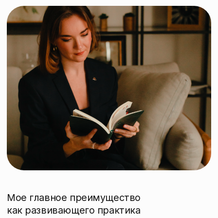
и молодые профессионалы
Eсли вы задаётесь
экзистенциальными вопросами,
хотите научиться мыслить
нестандартно и вам важно
осознанно прокладывать свой
путь в жизни
Все, кому нужен
развивающий диалог
и энергия ясности
Eсли вы хотите разобраться
в комплексном личном/
профессиональном вопросе
с помощью философской оптики
и/или решить актуальный запрос
в коучинговой методологии