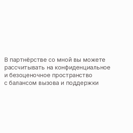
Научная деятельность
Кандидатская диссертация
по профилю «Философская
антропология, философия культуры»
Тема – «Экзистенциально-
антропологическое измерение
современного образовательного
пространства»
ЧИТАТЬ ДИССЕРТАЦИЮ ↗
Докладчик Форума молодых
учёных БРИКС в ЮАР, г. Гкеберха
В секции Future of Education, Mindset
and Skillset