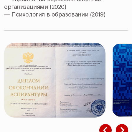
Больше лекций
«Кто я?»: как цифровая среда влияет
на культуру самоопределения
и самопрезентации
История меланхолии: от высокого
страдания до диагноза
Философская прогулка
к самопознанию (рефлексивный