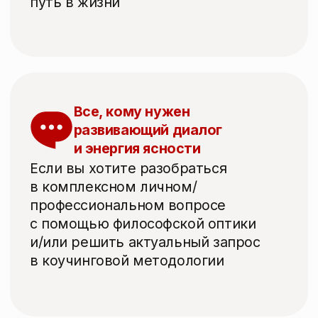
Образование
Высшее образование
— Философия (аспирантура, ЧГИК, 2024)
— Лингвистика (магистратура, НИУ ВШЭ,
2018)
— Филология (бакалавриат, ЧелГУ, 2016)