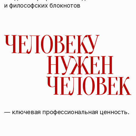
часов ведения
клиентов в коучинге
30+
авторских лекций
на гуманитарную тематику
10+
авторских изданий (учебные
пособия, рефлексивные
и читательские дневники)