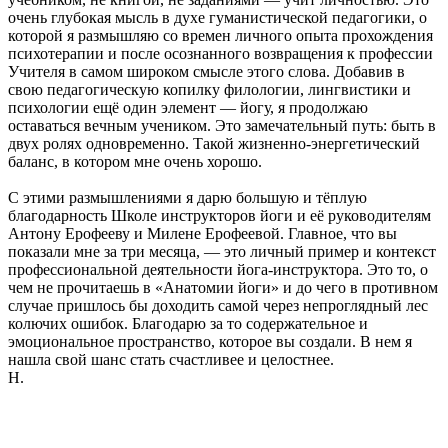
очень глубокая мысль в духе гуманистической педагогики, о
которой я размышляю со времен личного опыта прохождения
психотерапии и после осознанного возвращения к профессии
Учителя в самом широком смысле этого слова. Добавив в
свою педагогическую копилку филологии, лингвистики и
психологии ещё один элемент — йогу, я продолжаю
оставаться вечным учеником. Это замечательный путь: быть в
двух ролях одновременно. Такой жизненно-энергетический
баланс, в котором мне очень хорошо.
С этими размышлениями я дарю большую и тёплую
благодарность Школе инструкторов йоги и её руководителям
Антону Ерофееву и Милене Ерофеевой. Главное, что вы
показали мне за три месяца, — это личный пример и контекст
профессиональной деятельности йога-инструктора. Это то, о
чем не прочитаешь в «Анатомии йоги» и до чего в противном
случае пришлось бы доходить самой через непроглядный лес
колючих ошибок. Благодарю за то содержательное и
эмоциональное пространство, которое вы создали. В нем я
нашла свой шанс стать счастливее и целостнее.
Н.