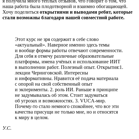
я получила много теплых отзывов, что говорит о том, что
наша работа была плодотворной и взаимно обогащающей.
Хочу поделиться
открытиями и выводами ребят, которые
стали возможны благодаря нашей совместной работе.
Этот курс не зря содержит в себе слово
«актуальный». Наверное именно здесь темы
и вообще формы работы отвечают современности.
Для себя я отмечу различные образовательные
платформы, имена учёных и использование ИИТ
в выполнении работ. Полезный опыт. Открытия:1.
лекции Черниговской. Интересны
и информативны. Нравится её подача материала
с опорой на свой собственный опыт
и экперименты. 2. роль ИИ. Раньше в принципе
не задумывалась об этом. Стоит задуматься
об угрозах и возможностях. 3. VUCA-мир.
Почему-то стало немного спокойнее, что все эти
качества присущи не только мне, но и относятся
к миру в целом.
У.С.