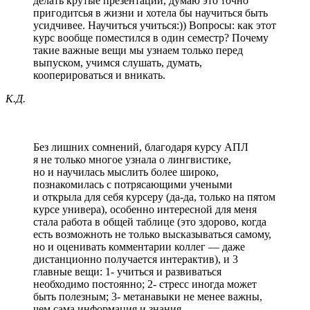
делать крутые презентации, думаю это точно
пригодитсья в жизни и хотела бы научиться быть
усидчивее. Научиться учиться:)) Вопросы: как этот
курс вообще поместился в один семестр? Почему
такие важные вещи мы узнаем только перед
выпуском, учимся слушать, думать,
кооперироваться и вникать.
К.Д.
Без лишних сомнений, благодаря курсу АПЛ
я не только многое узнала о лингвистике,
но и научилась мыслить более широко,
познакомилась с потрясающими учеными
и открыла для себя курсеру (да-да, только на пятом
курсе универа), особенно интересной для меня
стала работа в общей таблице (это здорово, когда
есть возможноть не только высказываться самому,
но и оценивать комментарии коллег — даже
дистанционно получается интерактив), и 3
главные вещи: 1- учиться и развиваться
необходимо постоянно; 2- стресс иногда может
быть полезным; 3- метанавыки не менее важны,
чем сама информация и знания.