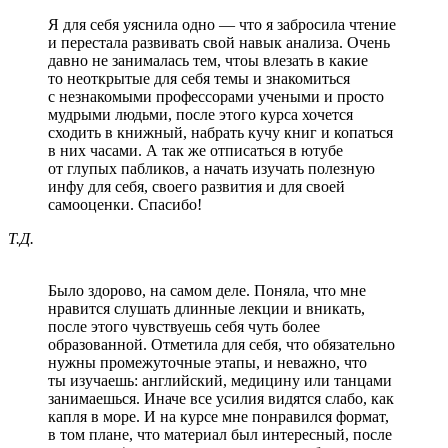
Я для себя уяснила одно — что я забросила чтение
и перестала развивать свой навык анализа. Очень
давно не занималась тем, чтоы влезать в какие
то неоткрытые для себя темы и знакомиться
с незнакомыми профессорами учеными и просто
мудрыми людьми, после этого курса хочется
сходить в книжный, набрать кучу книг и копаться
в них часами. А так же отписаться в ютубе
от глупых пабликов, а начать изучать полезную
инфу для себя, своего развития и для своей
самооценки. Спасибо!
Т.Д.
Было здорово, на самом деле. Поняла, что мне
нравится слушать длинные лекции и вникать,
после этого чувствуешь себя чуть более
образованной. Отметила для себя, что обязательно
нужны промежуточные этапы, и неважно, что
ты изучаешь: английский, медицину или танцами
занимаешься. Иначе все усилия видятся слабо, как
капля в море. И на курсе мне понравился формат,
в том плане, что материал был интересный, после