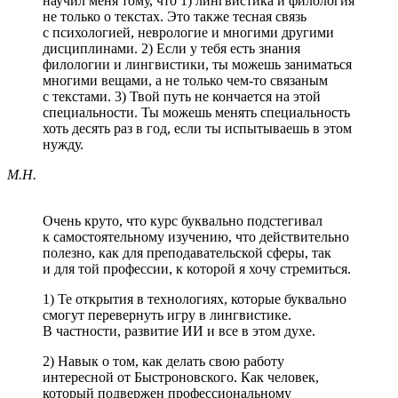
научил меня тому, что 1) лингвистика и филология
не только о текстах. Это также тесная связь
с психологией, неврологие и многими другими
дисциплинами. 2) Если у тебя есть знания
филологии и лингвистики, ты можешь заниматься
многими вещами, а не только чем-то связаным
с текстами. 3) Твой путь не кончается на этой
специальности. Ты можешь менять специальность
хоть десять раз в год, если ты испытываешь в этом
нужду.
М.Н.
Очень круто, что курс буквально подстегивал
к самостоятельному изучению, что действительно
полезно, как для преподавательской сферы, так
и для той профессии, к которой я хочу стремиться.
1) Те открытия в технологиях, которые буквально
смогут перевернуть игру в лингвистике.
В частности, развитие ИИ и все в этом духе.
2) Навык о том, как делать свою работу
интересной от Быстроновского. Как человек,
который подвержен профессиональному