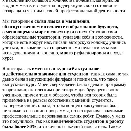
к накоплению большого количества полезных материалов
в одном месте, и студенты подчеркнули свою готовность
возвращаться к ним в своей профессиональной деятельности.
Мы говорили
о связи языка и мышления,
об искусственном интеллекте и образовании будущего,
о меняющемся мире и своем пути в нем
. Строили свои
образовательные траектории, узнавали себя и возможности,
которые есть вокруг нас, писали авторскую колонку, учились
учиться, знакомились с современными педагогическими
исследованиями и, конечно,
много рефлексировали
в ходе
курса.
Я постаралась
вместить в курс всё актуальное
и действительно значимое для студентов
, так как сама не так
давно была выпускницей филфака и понимала, что такое
выпускной курс. Моей сверхзадачей было сделать программу
теоретико-практическим ориентиром для будущего своих
учеников, причем таким образом, чтобы вся теория была
приземлена на рельсы собственных мнений студентов,
их переживаний, опыта, чтобы концепт «актуально» был
не только в названии программы, но и затрагивал значимые
профессиональные переживания самих ребят. Думаю, у меня
это получилось, так как
вовлеченность студентов в работу
была более 80%
, а это очень серьезный показатель. Также