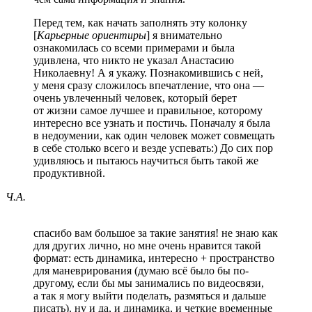
Перед тем, как начать заполнять эту колонку
[
Карьерные ориентиры
] я внимательно
ознакомилась со всеми примерами и была
удивлена, что никто не указал Анастасию
Николаевну! А я укажу. Познакомившись с ней,
у меня сразу сложилось впечатление, что она —
очень увлеченный человек, который берет
от жизни самое лучшее и правильное, которому
интересно все узнать и постичь. Поначалу я была
в недоумении, как один человек может совмещать
в себе столько всего и везде успевать:) До сих пор
удивляюсь и пытаюсь научиться быть такой же
продуктивной.
Ч.А.
спасибо вам большое за такие занятия! не знаю как
для других лично, но мне очень нравится такой
формат: есть динамика, интересно + пространство
для маневрирования (думаю всё было бы по-
другому, если бы мы занимались по видеосвязи,
а так я могу выйти поделать, размяться и дальше
писать). ну и да, и динамика, и четкие временные