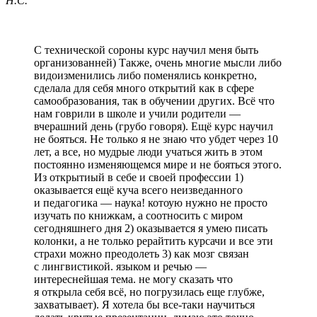
Н.С.
С технической сороны курс научил меня быть
организованней) Также, очень многие мысли либо
видоизменились либо поменялись конкретно,
сделала для себя много открытий как в сфере
самообразования, так в обучении других. Всё что
нам говрили в школе и учили родители —
вчерашний день (грубо говоря). Ещё курс научил
не бояться. Не только я не знаю что убдет через 10
лет, а все, но мудрые люди учаться жить в этом
постоянно изменяющемся мире и не бояться этого.
Из открытиый в себе и своей профессии 1)
оказывается ещё куча всего неизведанного
и педагогика — наука! котоую нужно не просто
изучать по книжкам, а соотносить с миром
сегодняшнего дня 2) оказывается я умею писать
колонки, а не только рерайтить курсачи и все эти
страхи можно преодолеть 3) как мозг связан
с лингвистикой. языком и речью —
интереснейшая тема. не могу сказать что
я открыла себя всё, но погрузилась еще глубже,
захватывает). Я хотела бы все-таки научиться