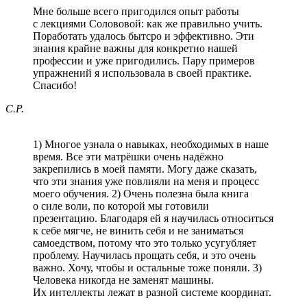
Мне больше всего пригодился опыт работы
с лекциями Солововой: как же правильно учить.
Поработать удалось бытсро и эффективно. Эти
знания крайне важны для конкретно нашей
профессии и уже пригодились. Пару примеров
упражнений я использовала в своей практике.
Спасибо!
С.Р.
1) Многое узнала о навыках, необходимых в наше
время. Все эти матрёшки очень надёжно
закрепились в моей памяти. Могу даже сказать,
что эти знания уже повлияли на меня и процесс
моего обучения. 2) Очень полезна была книга
о силе воли, по которой мы готовили
презентацию. Благодаря ей я научилась относиться
к себе мягче, не винить себя и не заниматься
самоедством, потому что это только усугубляет
проблему. Научилась прощать себя, и это очень
важно. Хочу, чтобы и остальные тоже поняли. 3)
Человека никогда не заменят машины.
Их интеллекты лежат в разной системе координат.