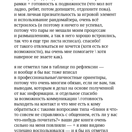
рамки + готовность к подвижности (что мол вот
ладно, ребят, потом допишете, отдохните пока).
и моя личная признательность за игровой элемент
и использование рандомайзера, очень всё
встроилось (и поэтому я ничего не успевал,
потому что пары не мешали моим процессам
и размышлениям, а так в него хорошо встроились,
так что я еще три листа исписал). спасибо!
от такого отвлекаться не хочется (хотя есть все
возможности), вы очень мне помогаете \ хотя
наверное не знаете как).
я не отметил там в таблице по рефлексии —
и вообще я бы вас тоже вписал
в профессиональные\личностные ориентиры,
потому что очень многим обязан, если не вам, так
выводам, которым я делал на основе полученной
от вас информации. и отдельное спасибо
за возможность коммуникации \ готовность
выходить на контакт и что мне есть к кому
обратиться с такими вопросами типа «блинн я что-
то совсем не справляюсь с общением, есть ли у вас
что-нибудь почитать?» ваши две книги очень
сильно на меня повлияли — + я ими видимо
успешно воспользовался — и я бы их отметил