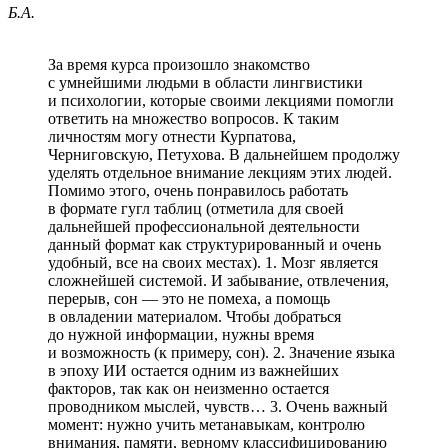
Б.А.
За время курса произошло знакомство
с умнейшими людьми в области лингвистики
и психологии, которые своими лекциями помогли
ответить на множество вопросов. К таким
личностям могу отнести Курпатова,
Черниговскую, Петухова. В дальнейшем продолжу
уделять отдельное внимание лекциям этих людей.
Помимо этого, очень понравилось работать
в формате гугл таблиц (отметила для своей
дальнейшей профессиональной деятельности
данный формат как структурированный и очень
удобный, все на своих местах). 1. Мозг является
сложнейшей системой. И забывание, отвлечения,
перерыв, сон — это не помеха, а помощь
в овладении материалом. Чтобы добраться
до нужной информации, нужны время
и возможность (к примеру, сон). 2. Значение языка
в эпоху ИИ остается одним из важнейших
факторов, так как он неизменно остается
проводником мыслей, чувств… 3. Очень важный
момент: нужно учить метанавыкам, контролю
внимания, памяти, верному классифицированию